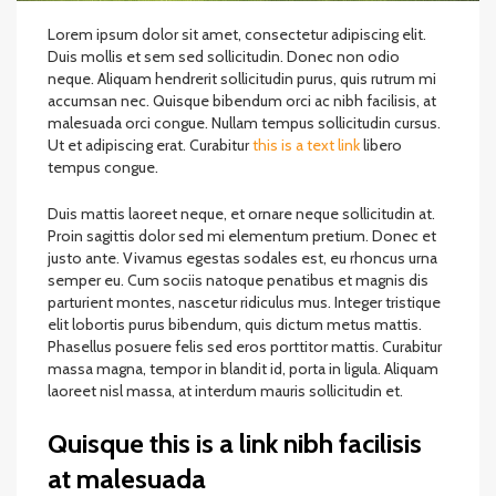
Lorem ipsum dolor sit amet, consectetur adipiscing elit.
Duis mollis et sem sed sollicitudin. Donec non odio
neque. Aliquam hendrerit sollicitudin purus, quis rutrum mi
accumsan nec.
Quisque bibendum orci ac nibh facilisis
, at
malesuada orci congue. Nullam tempus sollicitudin cursus.
Ut et adipiscing erat. Curabitur
this is a text link
libero
tempus congue.
Duis mattis laoreet neque, et ornare neque sollicitudin at.
Proin sagittis dolor sed mi elementum pretium. Donec et
justo ante. Vivamus egestas sodales est, eu rhoncus urna
semper eu. Cum sociis natoque penatibus et magnis dis
parturient montes, nascetur ridiculus mus. Integer tristique
elit lobortis purus bibendum, quis dictum metus mattis.
Phasellus posuere felis sed eros porttitor mattis. Curabitur
massa magna, tempor in blandit id, porta in ligula. Aliquam
laoreet nisl massa, at interdum mauris sollicitudin et.
Quisque this is a link nibh facilisis
at malesuada