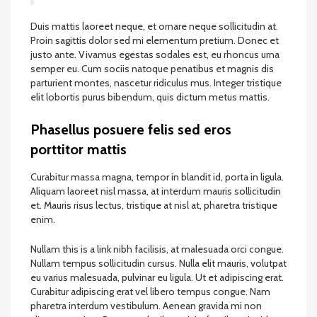
Duis mattis laoreet neque, et ornare neque sollicitudin at.
Proin sagittis dolor sed mi elementum pretium. Donec et
justo ante. Vivamus egestas sodales est, eu rhoncus urna
semper eu. Cum sociis natoque penatibus et magnis dis
parturient montes, nascetur ridiculus mus. Integer tristique
elit lobortis purus bibendum, quis dictum metus mattis.
Phasellus posuere felis sed eros
porttitor mattis
Curabitur massa magna, tempor in blandit id, porta in ligula.
Aliquam laoreet nisl massa, at interdum mauris sollicitudin
et. Mauris risus lectus, tristique at nisl at, pharetra tristique
enim.
Nullam this is a link nibh facilisis, at malesuada orci congue.
Nullam tempus sollicitudin cursus. Nulla elit mauris, volutpat
eu varius malesuada, pulvinar eu ligula. Ut et adipiscing erat.
Curabitur adipiscing erat vel libero tempus congue. Nam
pharetra interdum vestibulum. Aenean gravida mi non