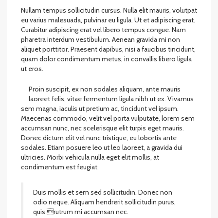
Nullam tempus sollicitudin cursus. Nulla elit mauris, volutpat
eu varius malesuada, pulvinar eu ligula. Ut et adipiscing erat.
Curabitur adipiscing erat vel libero tempus congue. Nam
pharetra interdum vestibulum. Aenean gravida mi non
aliquet porttitor. Praesent dapibus, nisi a faucibus tincidunt,
quam dolor condimentum metus, in convallis libero ligula
ut eros.
Proin suscipit, ex non sodales aliquam, ante mauris
laoreet felis, vitae fermentum ligula nibh ut ex. Vivamus
sem magna, iaculis ut pretium ac, tincidunt vel ipsum.
Maecenas commodo, velit vel porta vulputate, lorem sem
accumsan nunc, nec scelerisque elit turpis eget mauris.
Donec dictum elit vel nunc tristique, eu lobortis ante
sodales. Etiam posuere leo ut leo laoreet, a gravida dui
ultricies. Morbi vehicula nulla eget elit mollis, at
condimentum est feugiat.
Duis mollis et sem sed sollicitudin. Donec non
odio neque. Aliquam hendrerit sollicitudin purus,
quis rutrum mi accumsan nec.