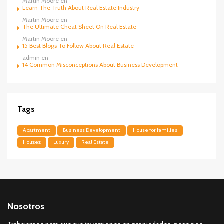
Martin Moore
en
Learn The Truth About Real Estate Industry
Martin Moore
en
The Ultimate Cheat Sheet On Real Estate
Martin Moore
en
15 Best Blogs To Follow About Real Estate
admin
en
14 Common Misconceptions About Business Development
Tags
Apartment
Business Development
House for families
Houzez
Luxury
Real Estate
Nosotros