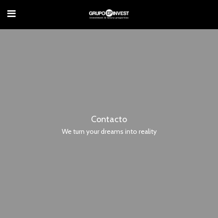
Contacto
We turn your dreams into reality