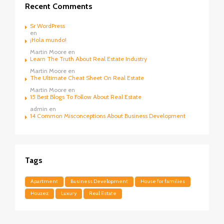
Recent Comments
Sr WordPress
en
¡Hola mundo!
Martin Moore
en
Learn The Truth About Real Estate Industry
Martin Moore
en
The Ultimate Cheat Sheet On Real Estate
Martin Moore
en
15 Best Blogs To Follow About Real Estate
admin
en
14 Common Misconceptions About Business Development
Tags
Apartment
Business Development
House for families
Houzez
Luxury
Real Estate