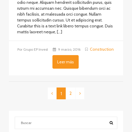
odio neque. Aliquam hendrerit sollicitudin purus, quis
rutrum mi accumsan nec. Quisque bibendum orci ac
nibh facilisis, at malesuada orci congue. Nullam
tempus sollicitudin cursus. Ut et adipiscing erat.
Curabitur this is a text link libero tempus congue. Duis
mattis laoreet neque, […]
Construction
Por Grupo EP Invest
9 marzo, 2016
Leer más
2
1