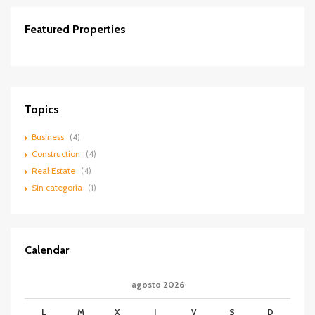
Featured Properties
Contactar
DESTACADOS
VENTA
Topics
Business
(4)
Construction
(4)
Real Estate
(4)
Sin categoría
(1)
Calendar
agosto 2026
L
M
X
J
V
S
D