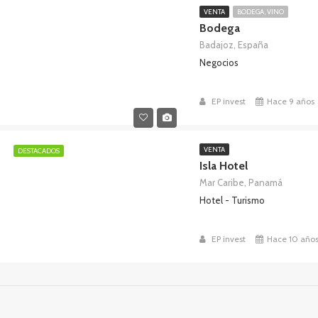
VENTA
BODEGA, VINO
Bodega
Badajoz, España
Negocios
EP invest
Hace 9 años
VENTA
DESTACADOS
Isla Hotel
Mar Caribe, Panamá
Hotel - Turismo
EP invest
Hace 10 año