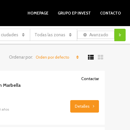
HOMEPAGE
GRUPO EP INVEST
CONTACTO
 ciudades
Todas las zonas
Avanzado
Ir
Ordenar por:
Orden por defecto
Contactar
n Marbella
Detalles
4 años