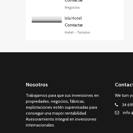
Contactar
Negocios
Isla Hotel
Contactar
Hotel - Turismo
Nosotros
Contac
Trabajamos para que sus inversiones en
We turn yo
propiedades, negocios, fábricas,
34 69
explotaciones estén supervisadas para
info 
conseguir una mayor rentabilidad.
Asesoramiento integral en inversiones
internacionales.