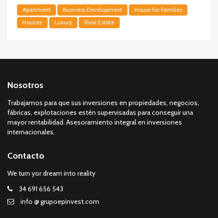
Apartment
Business Development
House for families
Houzez
Luxury
Real Estate
Nosotros
Trabajamos para que sus inversiones en propiedades, negocios,
fábricas, explotaciones estén supervisadas para conseguir una
mayor rentabilidad. Asesoramiento integral en inversiones
internacionales.
Contacto
We turn yor dream into reality
34 691 656 543
info @ grupoepinvest.com